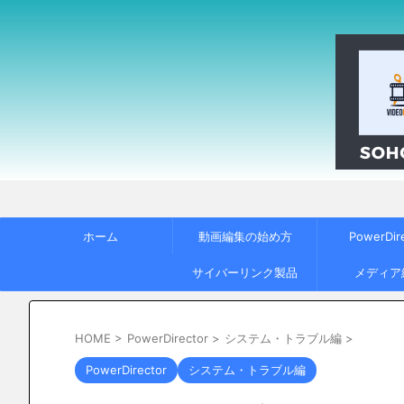
ホーム
動画編集の始め方
PowerDir
サイバーリンク製品
メディア
HOME
>
PowerDirector
>
システム・トラブル編
>
PowerDirector
システム・トラブル編