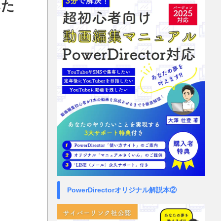
みた
PowerDirectorオリジナル解説本②