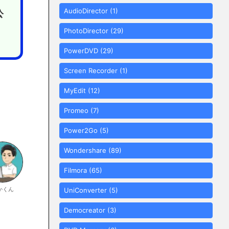
AudioDirector
(1)
公
PhotoDirector
(29)
PowerDVD
(29)
Screen Recorder
(1)
MyEdit
(12)
Promeo
(7)
Power2Go
(5)
Wondershare
(89)
Filmora
(65)
かくん
UniConverter
(5)
Democreator
(3)