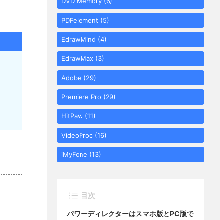
DVD Memory
(6)
PDFelement
(5)
EdrawMind
(4)
EdrawMax
(3)
Adobe
(29)
Premiere Pro
(29)
HitPaw
(11)
VideoProc
(16)
iMyFone
(13)
目次
パワーディレクターはスマホ版とPC版で