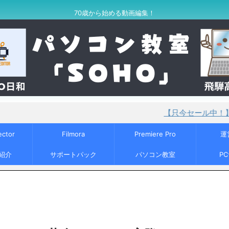
70歳から始める動画編集！
【只今セール中！】PowerDirect
ector
Filmora
Premiere Pro
運
紹介
サポートパック
パソコン教室
P