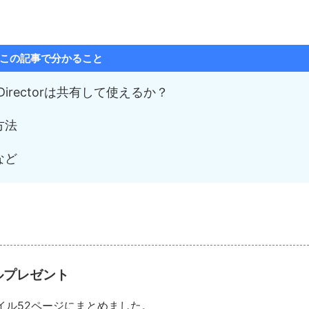
この記事で分かること
erDirectorは共有して使えるか？
方法
など
アルプレゼント
ァイル52ページにまとめました。