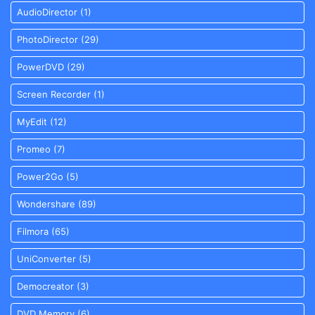
AudioDirector
(1)
PhotoDirector
(29)
PowerDVD
(29)
Screen Recorder
(1)
MyEdit
(12)
Promeo
(7)
Power2Go
(5)
Wondershare
(89)
Filmora
(65)
UniConverter
(5)
Democreator
(3)
DVD Memory
(6)