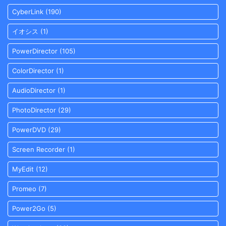
CyberLink
(190)
イオシス
(1)
PowerDirector
(105)
ColorDirector
(1)
AudioDirector
(1)
PhotoDirector
(29)
PowerDVD
(29)
Screen Recorder
(1)
MyEdit
(12)
Promeo
(7)
Power2Go
(5)