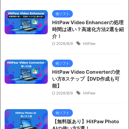
他ソフト
HitPaw Video Enhancerの処理
時間は遅い？高速化方法2選を紹
介！
2026/8/9
HitPaw
他ソフト
HitPaw Video Converterの使
い方8ステップ【DVD作成も可
能】
2026/8/9
HitPaw
他ソフト
【無料版あり】HitPaw Photo
AIの使い方5選！