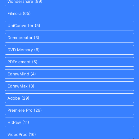
Wondershare
(89)
Filmora
(65)
UniConverter
(5)
Democreator
(3)
DVD Memory
(6)
PDFelement
(5)
EdrawMind
(4)
EdrawMax
(3)
Adobe
(29)
Premiere Pro
(29)
HitPaw
(11)
VideoProc
(16)