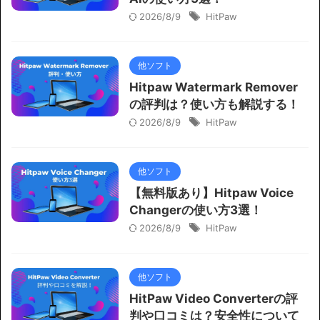
2026/8/9
HitPaw
他ソフト
Hitpaw Watermark Remover
の評判は？使い方も解説する！
2026/8/9
HitPaw
他ソフト
【無料版あり】Hitpaw Voice
Changerの使い方3選！
2026/8/9
HitPaw
他ソフト
HitPaw Video Converterの評
判や口コミは？安全性について