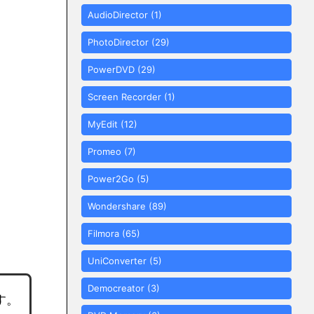
AudioDirector
(1)
PhotoDirector
(29)
PowerDVD
(29)
Screen Recorder
(1)
MyEdit
(12)
Promeo
(7)
Power2Go
(5)
Wondershare
(89)
Filmora
(65)
UniConverter
(5)
Democreator
(3)
す。