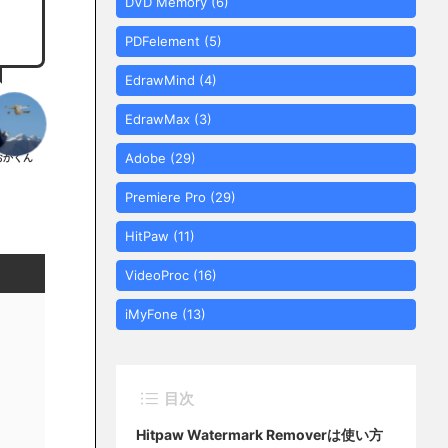
DVD Memory
(6)
。
PDFelement
(5)
EdrawMind
(4)
EdrawMax
(3)
Adobe
(29)
おかくん
Premiere Pro
(29)
HitPaw
(11)
VideoProc
(16)
iMyFone
(13)
目次
Hitpaw Watermark Removerは使い方