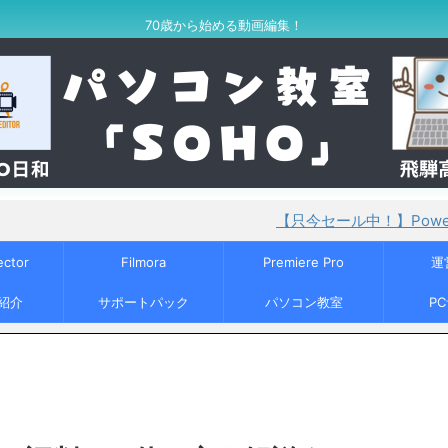
70歳から始める動画編集！
【只今セール中！】PowerDirector365
ector
Filmora
Premiere Pro
運
紹介
サポートパック
パソコン教室
P