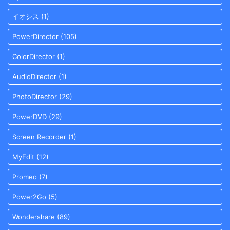
イオシス
(1)
PowerDirector
(105)
ColorDirector
(1)
AudioDirector
(1)
PhotoDirector
(29)
PowerDVD
(29)
Screen Recorder
(1)
MyEdit
(12)
Promeo
(7)
Power2Go
(5)
Wondershare
(89)