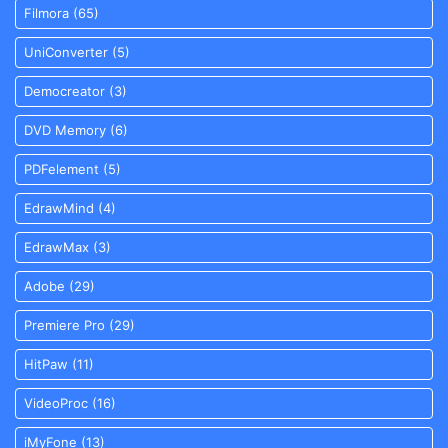
Filmora
(65)
UniConverter
(5)
Democreator
(3)
DVD Memory
(6)
PDFelement
(5)
EdrawMind
(4)
EdrawMax
(3)
Adobe
(29)
Premiere Pro
(29)
HitPaw
(11)
VideoProc
(16)
iMyFone
(13)