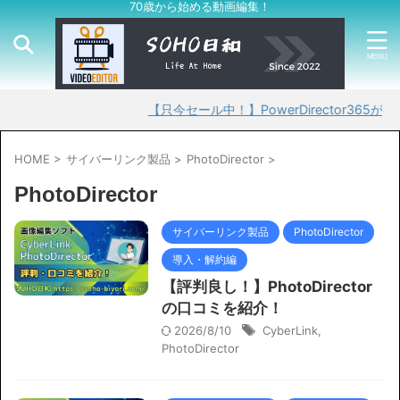
70歳から始める動画編集！
【只今セール中！】PowerDirector365が30%
HOME
>
サイバーリンク製品
>
PhotoDirector
>
PhotoDirector
サイバーリンク製品
PhotoDirector
導入・解約編
【評判良し！】PhotoDirector
の口コミを紹介！
2026/8/10
CyberLink
,
PhotoDirector