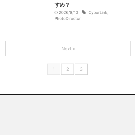
すめ？
2026/8/10
CyberLink
,
PhotoDirector
Next »
1
2
3