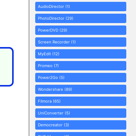
AudioDirector
(1)
PhotoDirector
(29)
PowerDVD
(29)
Screen Recorder
(1)
MyEdit
(12)
Promeo
(7)
Power2Go
(5)
Wondershare
(89)
Filmora
(65)
UniConverter
(5)
Democreator
(3)