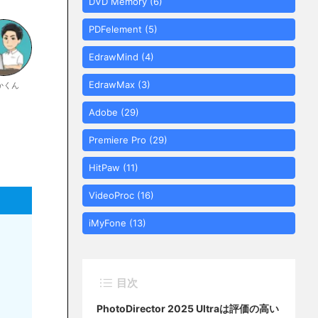
DVD Memory
(6)
PDFelement
(5)
EdrawMind
(4)
EdrawMax
(3)
かくん
Adobe
(29)
Premiere Pro
(29)
HitPaw
(11)
VideoProc
(16)
iMyFone
(13)
目次
PhotoDirector 2025 Ultraは評価の高い