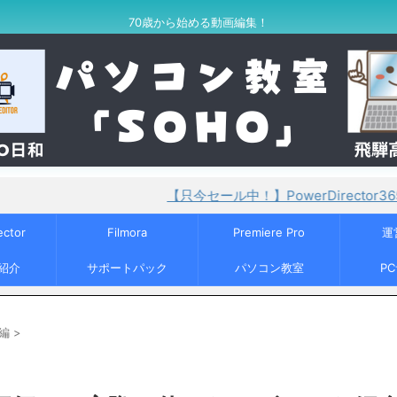
70歳から始める動画編集！
【只今セール中！】PowerDirector365が30%OFF！
ector
Filmora
Premiere Pro
運
紹介
サポートパック
パソコン教室
P
編
>