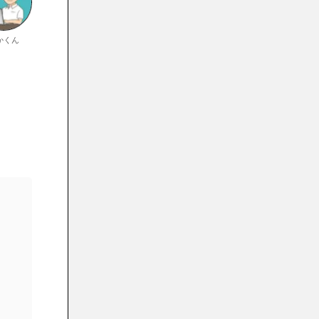
ミは？
PhotoDirector 2025 Ultraと365の違い
かくん
を解説
PhotoDirector 2025 Ultraの使い方【有
料版も同じ】
PhotoDirector 2025 Ultraの評価に関す
るQ&A
①PowerDVD「Ultra」を買うな
らダウンロード版が良いかパッケ
ージ版が良いか？
②Photodirector 14 Ultra アップ
グレード & 乗換え版の条件は？
③PhotoDirector Ultra Macの評
価は？
PhotoDirector 2025 Ultraは評価が高い