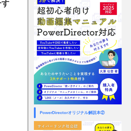
介す
PowerDirectorオリジナル解説本②