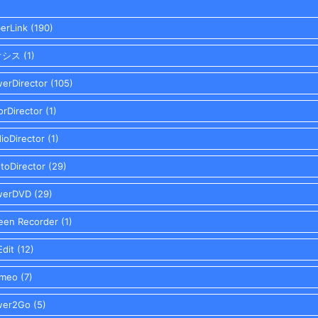
erLink
(190)
オシス
(1)
erDirector
(105)
orDirector
(1)
ioDirector
(1)
toDirector
(29)
werDVD
(29)
een Recorder
(1)
dit
(12)
omeo
(7)
wer2Go
(5)