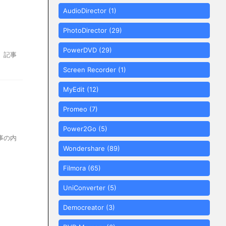
AudioDirector
(1)
PhotoDirector
(29)
PowerDVD
(29)
。記事
Screen Recorder
(1)
MyEdit
(12)
Promeo
(7)
Power2Go
(5)
事の内
Wondershare
(89)
Filmora
(65)
UniConverter
(5)
Democreator
(3)