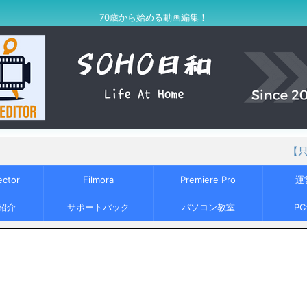
70歳から始める動画編集！
【只今セール中！】
ector
Filmora
Premiere Pro
運
紹介
サポートパック
パソコン教室
P