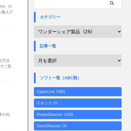
nd」の
を購入で
カテゴリー
記事一覧
る方法
ぞご覧
ソフト一覧（ABC順）
CyberLink
(190)
イオシス
(1)
事の内
PowerDirector
(105)
ColorDirector
(1)