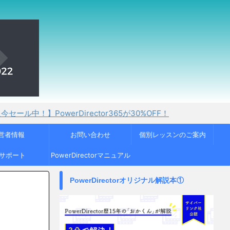
PowerDirector365が30%OFF！
営者情報
お問い合わせ
個別レッスンのご案内
Cサポート
PowerDirectorマニュアル
PowerDirectorオリジナル解説本①