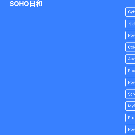
SOHO日和
Cyb
イ
Pow
Col
Aud
Pho
Po
Scr
MyE
Pr
Po