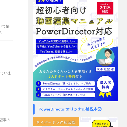
ついて解
い。
していま
PowerDirectorオリジナル解説本②
。記事の