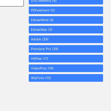
DVD Memory
(6)
PDFelement
(5)
EdrawMind
(4)
EdrawMax
(3)
Adobe
(29)
Premiere Pro
(29)
HitPaw
(11)
VideoProc
(16)
iMyFone
(13)