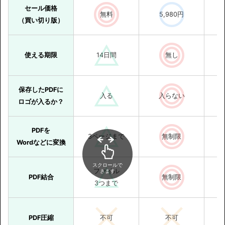
セール価格
無料
5,980円
（買い切り版）
使える期限
14日間
無し
保存したPDFに
入る
入らない
ロゴが入るか？
PDFを
3ページまで
無制限
Wordなどに変換
スクロールで
ファイル
きます
PDF結合
無制限
3つまで
PDF圧縮
不可
不可