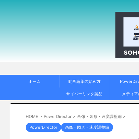
ホーム
動画編集の始め方
PowerDir
サイバーリンク製品
メディア
HOME
>
PowerDirector
>
画像・図形・速度調整編
>
PowerDirector
画像・図形・速度調整編