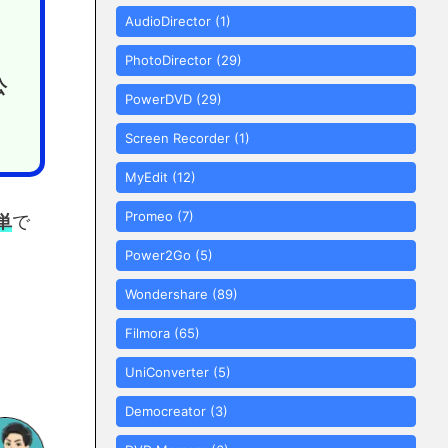
AudioDirector
(1)
PhotoDirector
(29)
公
PowerDVD
(29)
Screen Recorder
(1)
MyEdit
(12)
Promeo
(7)
単
で
Power2Go
(5)
Wondershare
(89)
Filmora
(65)
UniConverter
(5)
Democreator
(3)