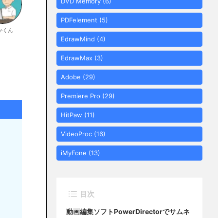
DVD Memory
(6)
PDFelement
(5)
かくん
EdrawMind
(4)
EdrawMax
(3)
Adobe
(29)
Premiere Pro
(29)
HitPaw
(11)
VideoProc
(16)
iMyFone
(13)
目次
動画編集ソフトPowerDirectorでサムネ