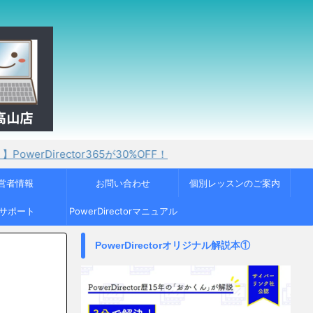
tor365が30%OFF！
営者情報
お問い合わせ
個別レッスンのご案内
Cサポート
PowerDirectorマニュアル
PowerDirectorオリジナル解説本①