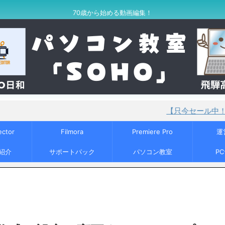
70歳から始める動画編集！
【只今セール中！】PowerDirec
ector
Filmora
Premiere Pro
運
紹介
サポートパック
パソコン教室
P