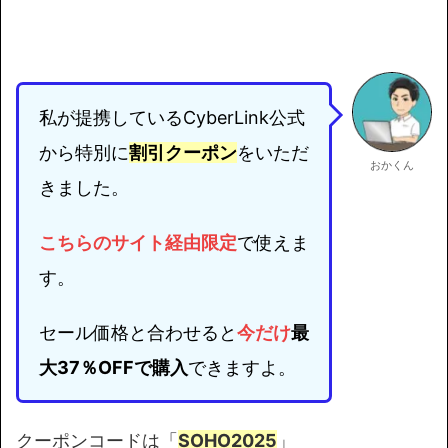
私が提携しているCyberLink公式
から特別に
割引クーポン
をいただ
おかくん
きました。
こちらのサイト経由限定
で使えま
す。
セール価格と合わせると
今だけ
最
大37％OFFで購入
できますよ。
クーポンコードは「
SOHO2025
」