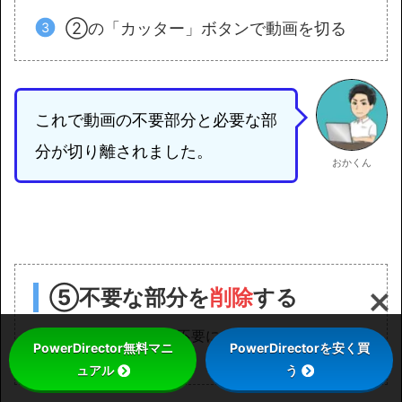
②の「カッター」ボタンで動画を切る
これで動画の不要部分と必要な部
分が切り離されました。
おかくん
⑤不要な部分を
削除
する
動画を切り終わったら不要になった部分を
削除
しま
PowerDirector無料マニ
PowerDirectorを安く買
す。
ュアル
う