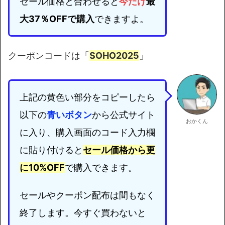
セール価格と合わせると
今だけ
最
大37％OFFで購入
できますよ。
クーポンコードは「
SOHO2025
」
上記の黄色い部分をコピーしたら
以下の
青いボタン
から公式サイト
おかくん
に入り、購入画面のコード入力欄
に貼り付けると
セール価格から更
に10%OFF
で購入できます。
セールやクーポン配布は間もなく
終了します。今すぐ買わないと