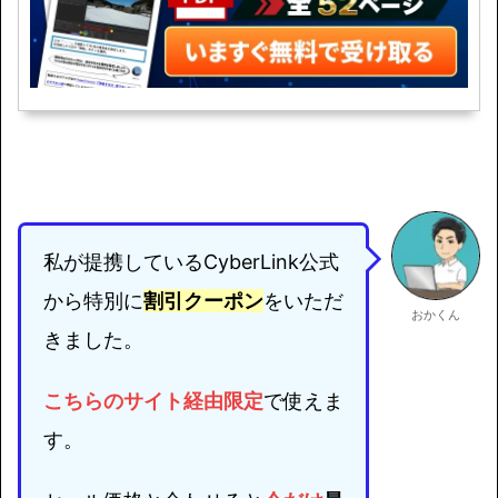
私が提携しているCyberLink公式
から特別に
割引クーポン
をいただ
おかくん
きました。
こちらのサイト経由限定
で使えま
す。