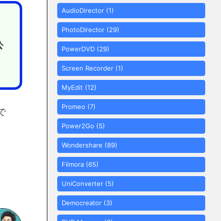
AudioDirector
(1)
PhotoDirector
(29)
公
PowerDVD
(29)
Screen Recorder
(1)
MyEdit
(12)
Promeo
(7)
で
Power2Go
(5)
Wondershare
(89)
Filmora
(65)
UniConverter
(5)
Democreator
(3)