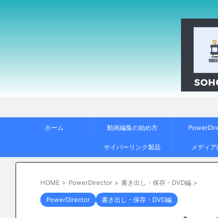
ホーム
動画編集の始め方
PowerDir
サイバーリンク製品
メディア
HOME
>
PowerDirector
>
書き出し・保存・DVD編
>
PowerDirector
書き出し・保存・DVD編