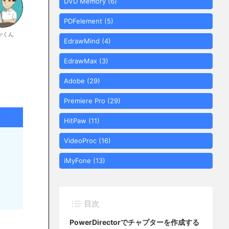
DVD Memory
(6)
PDFelement
(5)
かくん
EdrawMind
(4)
EdrawMax
(3)
Adobe
(29)
Premiere Pro
(29)
HitPaw
(11)
VideoProc
(16)
iMyFone
(13)
目次
PowerDirectorでチャプターを作成する