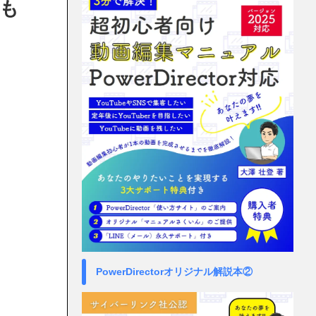
にも
PowerDirectorオリジナル解説本②