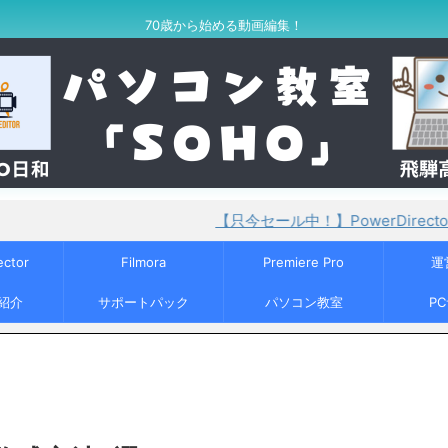
70歳から始める動画編集！
【只今セール中！】PowerDirector365が30%O
ector
Filmora
Premiere Pro
運
紹介
サポートパック
パソコン教室
P