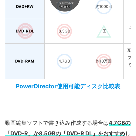
スクロールで
DVD+RW
4.7GB
約1000回
きます
二
DVD-R DL
8.5GB
1回
互換
プレ
DVD-RAM
4.7GB
約10万回
ては
PowerDirector使用可能ディスク比較表
動画編集ソフトで書き込み作成する場合は
4.7GBの
「DVD-R」か8.5GBの「DVD-R DL」をおすすめ
し