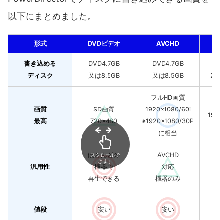
以下にまとめました。
形式
DVDビデオ
AVCHD
書き込める
DVD4.7GB
DVD4.7GB
ディスク
又は8.5GB
又は8.5GB
25
フルHD画質
画質
SD画質
1920×1080/60i
192
最高
720×480
※1920×1080/30P
に相当
ほとんどの
AVCHD
スクロールで
きます
汎用性
機器で
対応
再生できる
機器のみ
値段
安い
安い