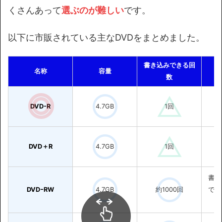
くさんあって
選ぶのが難しい
です。
以下に市販されている主なDVDをまとめました。
書き込みできる回
名称
容量
数
DVD-R
4.7GB
1回
DVD＋R
4.7GB
1回
書き
DVDｰRW
4.7GB
約1000回
でき
の