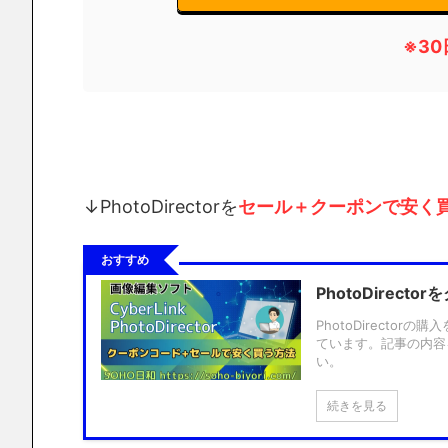
※
3
↓PhotoDirectorを
セール＋クーポンで安く
おすすめ
PhotoDirec
PhotoDirecto
ています。記事の内容を
い。
続きを見る