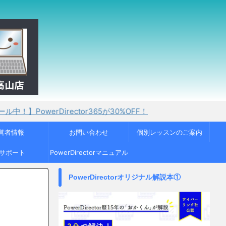
Director365が30%OFF！
営者情報
お問い合わせ
個別レッスンのご案内
Cサポート
PowerDirectorマニュアル
PowerDirectorオリジナル解説本①