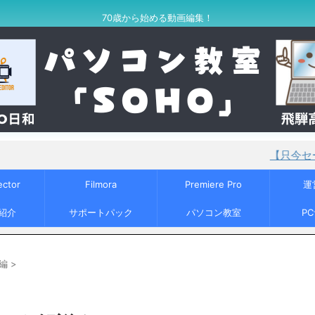
70歳から始める動画編集！
【只今セール中！】Power
ector
Filmora
Premiere Pro
運
紹介
サポートパック
パソコン教室
P
編
>