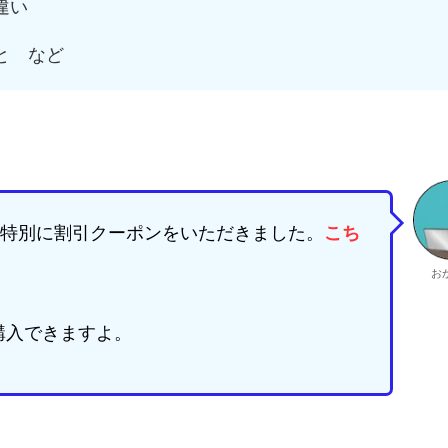
の違い
こと など
特別に割引クーポンをいただきました。
こち
お
購入できますよ。