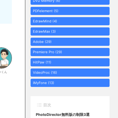
DVD Memory
(6)
PDFelement
(5)
EdrawMind
(4)
EdrawMax
(3)
Adobe
(29)
Premiere Pro
(29)
HitPaw
(11)
かくん
VideoProc
(16)
iMyFone
(13)
目次
PhotoDirector無料版の制限3選