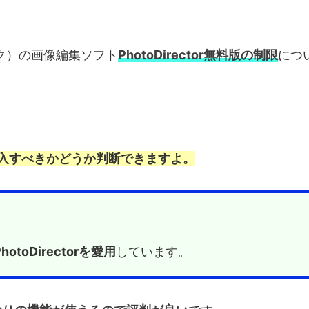
ンク）の画像編集ソフト
PhotoDirector無料版の制限
につ
入すべきかどうか判断できますよ。
PhotoDirectorを愛用
しています。