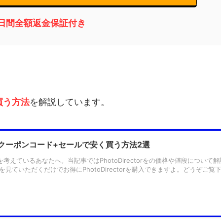
0日間全額返金保証付き
買う方法
を解説しています。
torをクーポンコード+セールで安く買う方法2選
rの購入を考えているあなたへ。当記事ではPhotoDirectorをの価格や値段について
見ていただくだけでお得にPhotoDirectorを購入できますよ。どうぞご覧