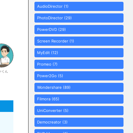
AudioDirector
(1)
PhotoDirector
(29)
PowerDVD
(29)
Screen Recorder
(1)
MyEdit
(12)
Promeo
(7)
かくん
Power2Go
(5)
Wondershare
(89)
Filmora
(65)
UniConverter
(5)
Democreator
(3)