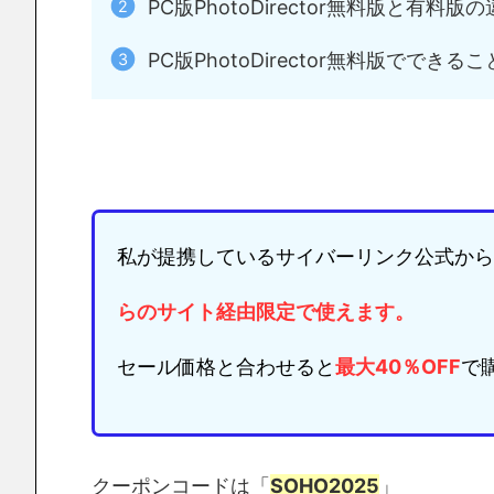
PC版PhotoDirector無料版と有料版
PC版PhotoDirector無料版でできる
私が提携しているサイバーリンク公式から
らのサイト経由限定
で使えます。
セール価格と合わせると
最大40％OFF
で
クーポンコードは「
SOHO2025
」