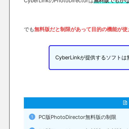
CyberLinkのPhotoDirectorは
無料版でもか
でも
無料版だと制限があって目的の機能が使
CyberLinkが提供するソ
PC版PhotoDirector無料版の制限