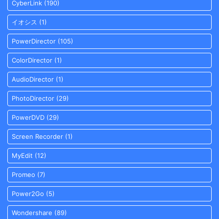
CyberLink
(190)
イオシス
(1)
PowerDirector
(105)
ColorDirector
(1)
AudioDirector
(1)
PhotoDirector
(29)
PowerDVD
(29)
Screen Recorder
(1)
MyEdit
(12)
Promeo
(7)
Power2Go
(5)
Wondershare
(89)