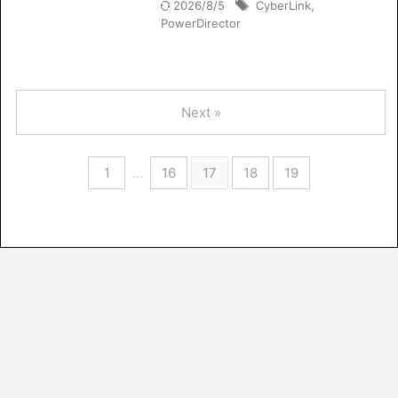
2026/8/5
CyberLink
,
PowerDirector
Next »
1
…
16
17
18
19