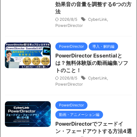
効果音の音量を調整する6つの方
法
2026/8/5
CyberLink
,
PowerDirector
PowerDirector
導入・解約編
PowerDirector Essentialと
は？無料体験版の動画編集ソフ
トのこと！
2026/8/5
CyberLink
,
PowerDirector
PowerDirector
動画・アニメーション編
PowerDirectorでフェードイ
ン・フェードアウトする方法4選