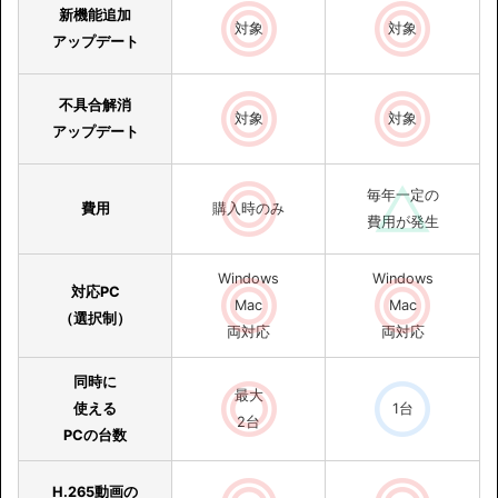
新機能追加
対象
対象
アップデート
不具合解消
対象
対象
アップデート
毎年一定の
費用
購入時のみ
費用が発生
Windows
Windows
対応PC
Mac
Mac
（選択制）
両対応
両対応
同時に
最大
使える
1台
2台
PCの台数
H.265動画の