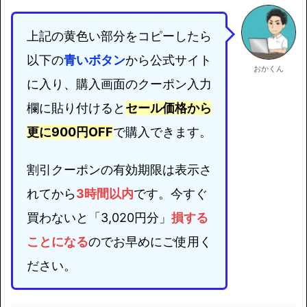
上記の黄色い部分をコピーしたら
以下の
青いボタン
から公式サイト
おかくん
に入り、購入画面のクーポン入力
欄に貼り付けると
セール価格から
更に900円OFF
で購入できます。
割引クーポンの有効期限は表示さ
れてから
3時間以内
です。今すぐ
買わないと「3,020円分」
損する
ことになる
のでお早めにご使用く
ださい。