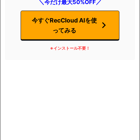
＼今だけ最大50%OFF／
今すぐRecCloud AIを使
ってみる
※インストール不要
！