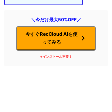
＼今だけ最大50%OFF／
今すぐRecCloud AIを使
ってみる
※インストール不要
！