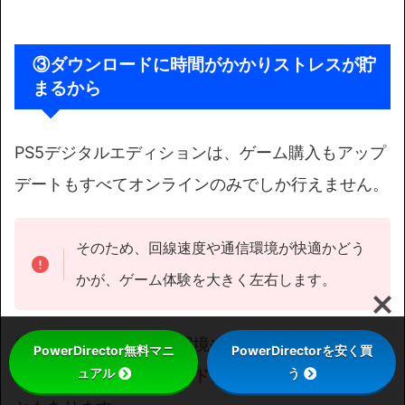
ダウンロードに時間がかかりストレスが貯
③
まるから
PS5デジタルエディションは、ゲーム購入もアップ
デートもすべてオンラインのみでしか行えません。
そのため、回線速度や通信環境が快適かどう
かが、ゲーム体験を大きく左右します。
光回線が整っていない環境や、家族と通信を共有し
PowerDirector無料マニ
PowerDirectorを安く買
ュアル
う
ている場合、
ダウンロードに非常に時間がかかる
こ