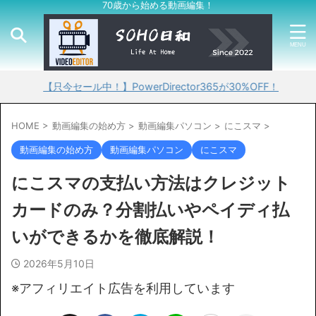
70歳から始める動画編集！
【只今セール中！】PowerDirector365が30%OFF！
HOME
>
動画編集の始め方
>
動画編集パソコン
>
にこスマ
>
動画編集の始め方
動画編集パソコン
にこスマ
にこスマの支払い方法はクレジット
カードのみ？分割払いやペイディ払
いができるかを徹底解説！
2026年5月10日
※アフィリエイト広告を利用しています