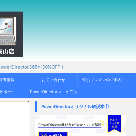
r365が30%OFF！
営者情報
お問い合わせ
個別レッスンのご案内
Cサポート
PowerDirectorマニュアル
PowerDirectorオリジナル解説本①