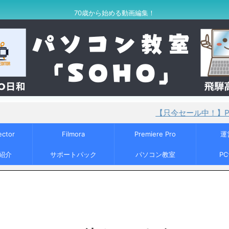
70歳から始める動画編集！
【只今セール中！】PowerDirecto
ector
Filmora
Premiere Pro
運
紹介
サポートパック
パソコン教室
P