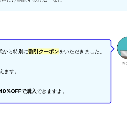
公式から特別に
割引クーポン
をいただきました。
お
えます。
0％OFFで購入
できますよ。