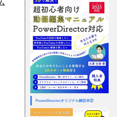
ム
PowerDirectorオリジナル解説本②