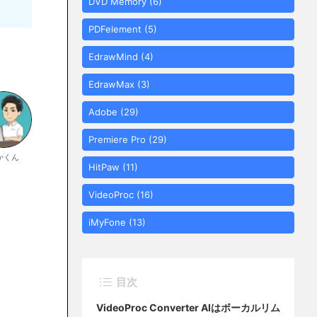
DVD Memory
(6)
PDFelement
(5)
EdrawMind
(4)
EdrawMax
(3)
Adobe
(29)
Premiere Pro
(29)
かくん
HitPaw
(11)
VideoProc
(16)
iMyFone
(13)
目次
VideoProc Converter AIはボーカルリム