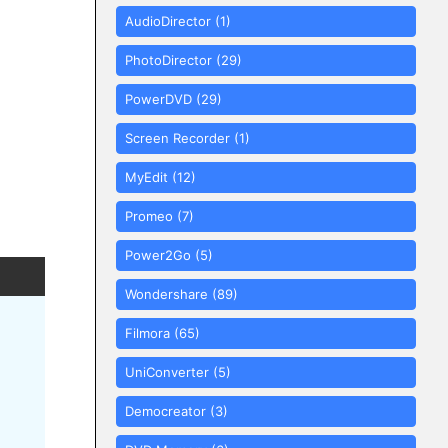
AudioDirector
(1)
PhotoDirector
(29)
PowerDVD
(29)
Screen Recorder
(1)
MyEdit
(12)
Promeo
(7)
Power2Go
(5)
Wondershare
(89)
Filmora
(65)
UniConverter
(5)
Democreator
(3)