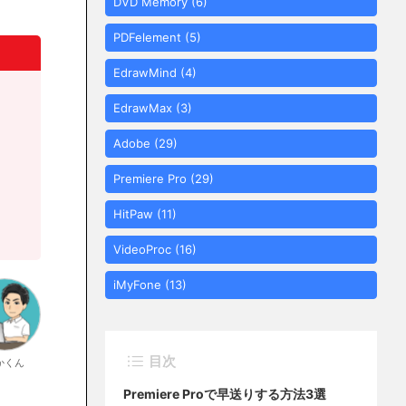
DVD Memory
(6)
PDFelement
(5)
EdrawMind
(4)
EdrawMax
(3)
Adobe
(29)
Premiere Pro
(29)
HitPaw
(11)
VideoProc
(16)
iMyFone
(13)
目次
かくん
Premiere Proで早送りする方法3選