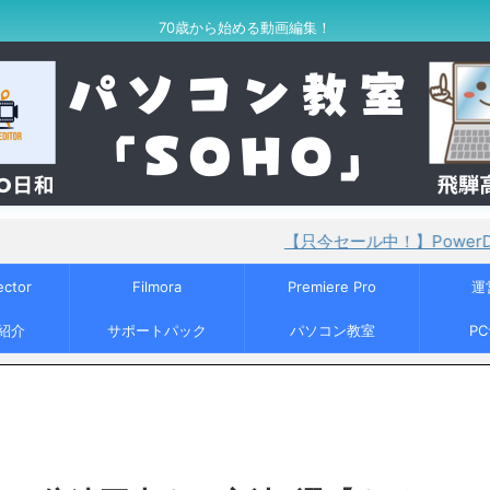
70歳から始める動画編集！
【只今セール中！】PowerDirector365
ector
Filmora
Premiere Pro
運
紹介
サポートパック
パソコン教室
P