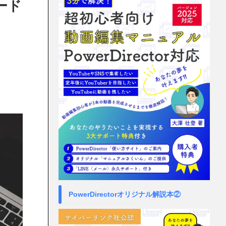
コード
PowerDirectorオリジナル解説本②