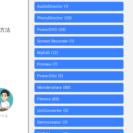
AudioDirector
(1)
PhotoDirector
(29)
方法
PowerDVD
(29)
Screen Recorder
(1)
MyEdit
(12)
Promeo
(7)
Power2Go
(5)
Wondershare
(89)
Filmora
(65)
UniConverter
(5)
かくん
Democreator
(3)