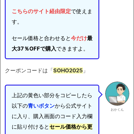
こちらのサイト経由限定
で使えま
す。
セール価格と合わせると
今だけ
最
大37％OFFで購入
できますよ。
クーポンコードは「
SOHO2025
」
上記の黄色い部分をコピーしたら
以下の
青いボタン
から公式サイト
おかくん
に入り、購入画面のコード入力欄
に貼り付けると
セール価格から更