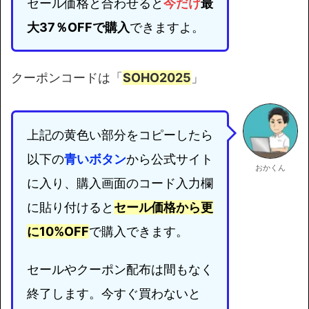
セール価格と合わせると
今だけ
最
大37％OFFで購入
できますよ。
クーポンコードは「
SOHO2025
」
上記の黄色い部分をコピーしたら
以下の
青いボタン
から公式サイト
おかくん
に入り、購入画面のコード入力欄
に貼り付けると
セール価格から更
に10%OFF
で購入できます。
セールやクーポン配布は間もなく
終了します。今すぐ買わないと