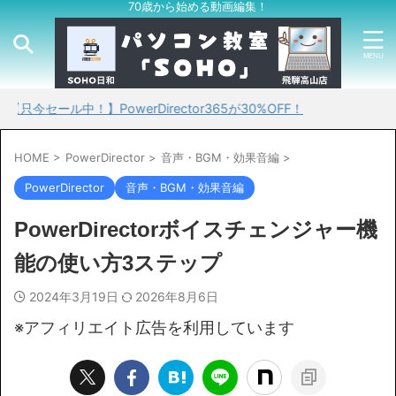
70歳から始める動画編集！
ル中！】PowerDirector365が30%OFF！
HOME
>
PowerDirector
>
音声・BGM・効果音編
>
PowerDirector
音声・BGM・効果音編
PowerDirectorボイスチェンジャー機
能の使い方3ステップ
2024年3月19日
2026年8月6日
※アフィリエイト広告を利用しています