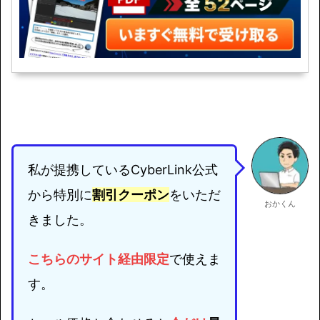
私が提携しているCyberLink公式
から特別に
割引クーポン
をいただ
おかくん
きました。
こちらのサイト経由限定
で使えま
す。