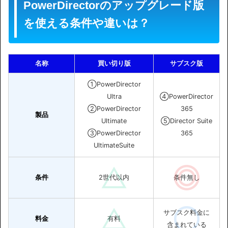
PowerDirectorのアップグレード版
を使える条件や違いは？
名称
買い切り版
サブスク版
①PowerDirector
Ultra
④PowerDirector
②PowerDirector
365
製品
Ultimate
⑤Director Suite
③PowerDirector
365
UltimateSuite
条件
2世代以内
条件無し
サブスク料金に
料金
有料
含まれている