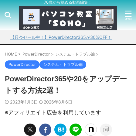
70歳から始める動画編集！
今セール中！】PowerDirector365が30%OFF！
HOME
>
PowerDirector
>
システム・トラブル編
>
PowerDirector
システム・トラブル編
PowerDirector365や20をアップデー
トする方法2選！
2023年1月3日
2026年8月6日
※アフィリエイト広告を利用しています