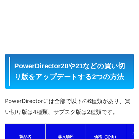
PowerDirector20や21などの買い切
り版をアップデートする2つの方法
PowerDirectorには全部で以下の6種類があり、買
い切り版は4種類、サブスク版は2種類です。
メ
製品名
購入場所
価格（定価）