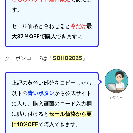
す。
セール価格と合わせると
今だけ
最
大37％OFFで購入
できますよ。
クーポンコードは「
SOHO2025
」
上記の黄色い部分をコピーしたら
以下の
青いボタン
から公式サイト
おかくん
に入り、購入画面のコード入力欄
に貼り付けると
セール価格から更
に10%OFF
で購入できます。