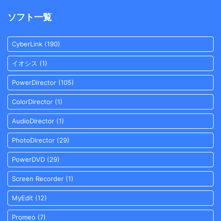
ソフト一覧
CyberLink
(190)
イオシス
(1)
PowerDirector
(105)
ColorDirector
(1)
AudioDirector
(1)
PhotoDirector
(29)
PowerDVD
(29)
Screen Recorder
(1)
MyEdit
(12)
Promeo
(7)