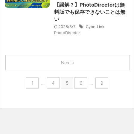
【誤解？】PhotoDirectorは無
料版でも保存できないことは無
い
2026/8/7
CyberLink
,
PhotoDirector
Next »
1
…
4
5
6
…
9