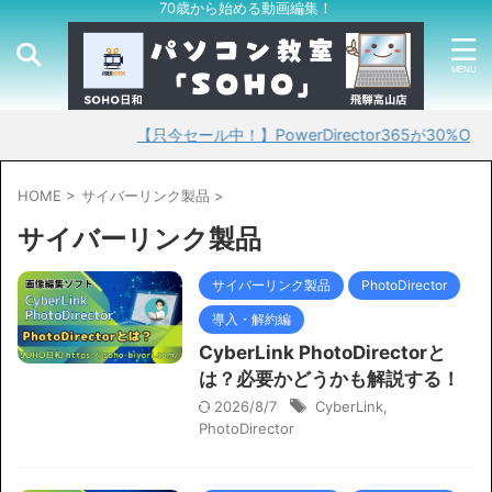
70歳から始める動画編集！
【只今セール中！】PowerDirector365が30%OFF！
HOME
>
サイバーリンク製品
>
サイバーリンク製品
サイバーリンク製品
PhotoDirector
導入・解約編
CyberLink PhotoDirectorと
は？必要かどうかも解説する！
2026/8/7
CyberLink
,
PhotoDirector