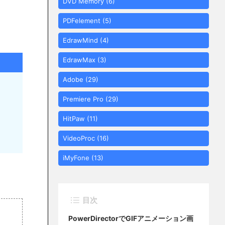
DVD Memory
(6)
PDFelement
(5)
EdrawMind
(4)
EdrawMax
(3)
Adobe
(29)
Premiere Pro
(29)
HitPaw
(11)
VideoProc
(16)
iMyFone
(13)
目次
PowerDirectorでGIFアニメーション画