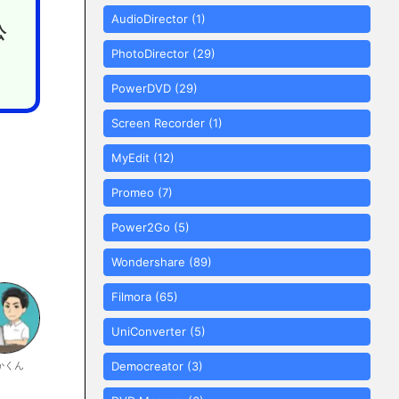
AudioDirector
(1)
公
PhotoDirector
(29)
PowerDVD
(29)
Screen Recorder
(1)
。
MyEdit
(12)
Promeo
(7)
Power2Go
(5)
Wondershare
(89)
Filmora
(65)
UniConverter
(5)
かくん
Democreator
(3)