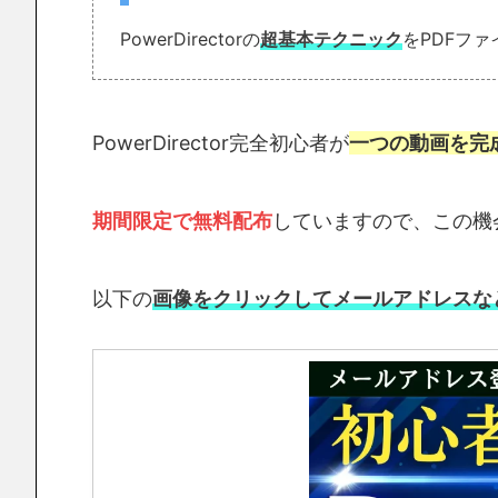
PowerDirectorの
超基本テクニック
をPDFフ
PowerDirector完全初心者が
一つの動画を完
期間限定で無料配布
していますので、この機
以下の
画像をクリックしてメールアドレスな