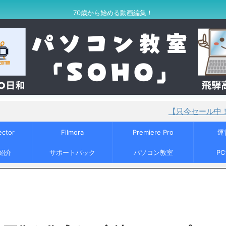
70歳から始める動画編集！
【只今セール中！】PowerDirec
ector
Filmora
Premiere Pro
運
紹介
サポートパック
パソコン教室
P