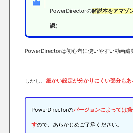
PowerDirectorの
解説本をアマゾ
認
）
PowerDirectorは初心者に使いやすい動
しかし、
細かい設定が分かりにくい部分もあ
PowerDirectorの
バージョンによっては
操
す
ので、あらかじめご了承ください。