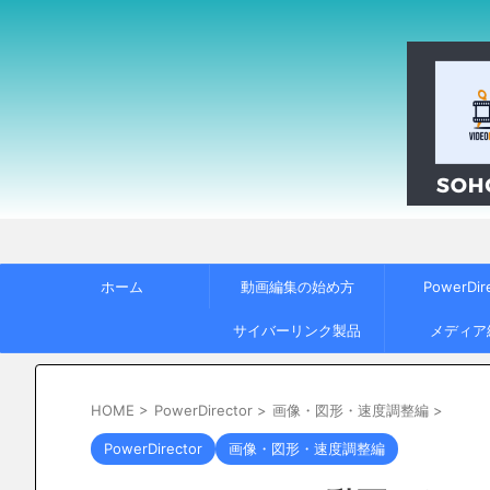
ホーム
動画編集の始め方
PowerDir
サイバーリンク製品
メディア
HOME
>
PowerDirector
>
画像・図形・速度調整編
>
PowerDirector
画像・図形・速度調整編