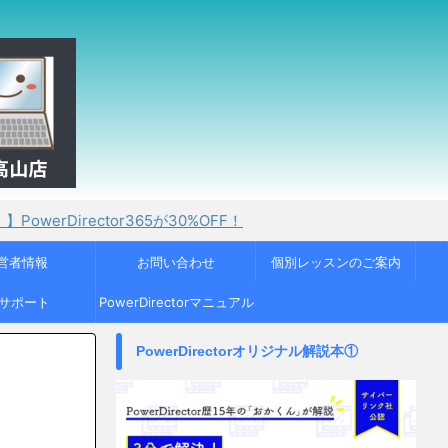
tor365が30%OFF！
営者情報
お問い合わせ
個別レッスンのご案内
Cサポート
PowerDirectorマニュアル
PowerDirectorオリジナル解説本①