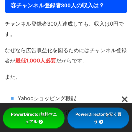
③チャンネル登録者300人の収入は？
チャンネル登録者300人達成しても、収入は0円で
す。
なぜなら広告収益化を図るためにはチャンネル登録
者が
最低1,000人必要
だからです。
また、
Yahooショッピング機能
ライブ配信中の投げ銭
PowerDirector無料マニ
PowerDirectorを安く買
ュアル
う