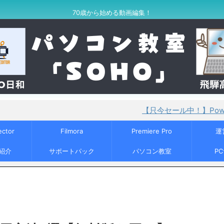
70歳から始める動画編集！
【只今セール中！】PowerDirector36
ector
Filmora
Premiere Pro
運
紹介
サポートパック
パソコン教室
P