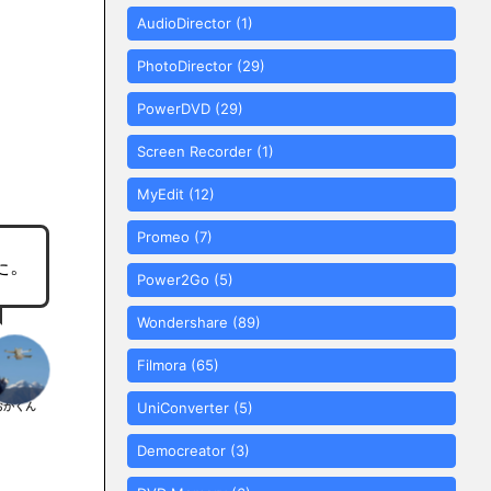
AudioDirector
(1)
PhotoDirector
(29)
PowerDVD
(29)
Screen Recorder
(1)
MyEdit
(12)
Promeo
(7)
た。
Power2Go
(5)
Wondershare
(89)
Filmora
(65)
おかくん
UniConverter
(5)
Democreator
(3)