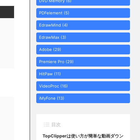
DVD Memory
(6)
PDFelement
(5)
EdrawMind
(4)
EdrawMax
(3)
Adobe
(29)
Premiere Pro
(29)
HitPaw
(11)
VideoProc
(16)
iMyFone
(13)
目次
TopClipperは使い方が簡単な動画ダウン