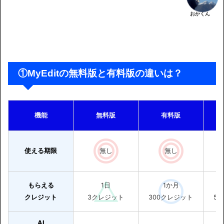
おかくん
①MyEditの無料版と有料版の違いは？
機能
無料版
有料版
（
使える期限
無し
無し
もらえる
1日
1か月
クレジット
3クレジット
300クレジット
5
AI