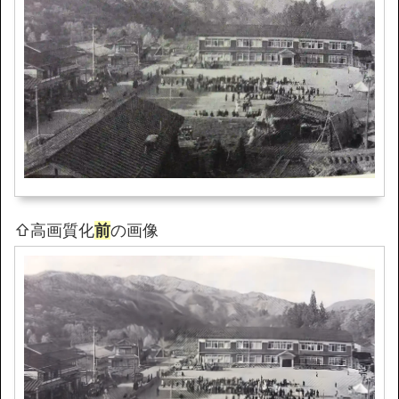
⇧高画質化
前
の画像