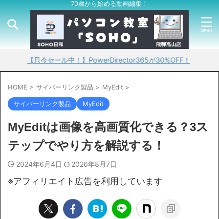
70歳から始める動画編集！
今セール中！】PowerDirector365が30%OFF！
HOME
>
サイバーリンク製品
>
MyEdit
>
サイバーリンク製品
MyEdit
MyEditは画像を高画質化できる？3ス
テップでやり方を解説する！
2024年6月4日
2026年8月7日
※アフィリエイト広告を利用しています