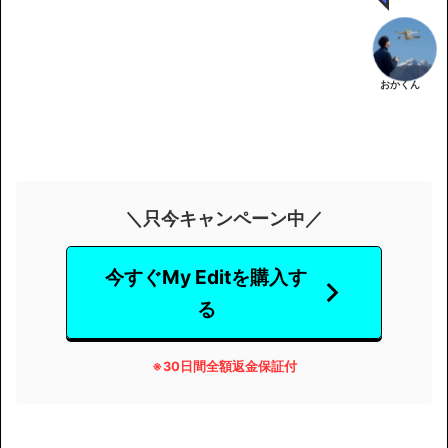
おかくん
＼只今キャンペーン中／
今すぐMy Editを購入す
る
※
30日間全額返金保証付