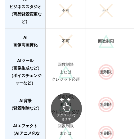
ビジネススタジオ
不可
不可
（商品背景変更な
ど）
AI
不可
回数制限
画像高画質化
AIツール
回数制限
（画像生成など）
または
無制限
（ボイスチェンジ
クレジット必須
ャーなど）
回数制限
AI背景
または
無制限
（背景削除など）
クレジット必須
スクロールで
きます
AIエフェクト
回数制限
（AIアニメ化な
または
無制限