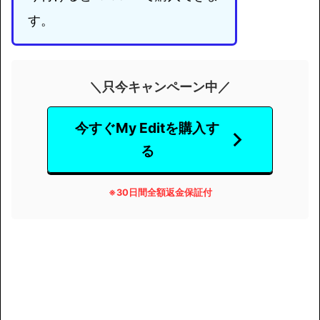
す。
＼只今キャンペーン中／
今すぐMy Editを購入す
る
※
30日間全額返金保証付