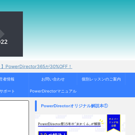
ctor365が30%OFF！
営者情報
お問い合わせ
個別レッスンのご案内
Cサポート
PowerDirectorマニュアル
PowerDirectorオリジナル解説本①