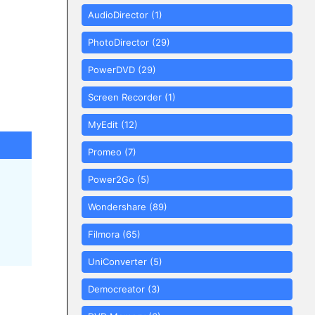
AudioDirector
(1)
PhotoDirector
(29)
PowerDVD
(29)
Screen Recorder
(1)
MyEdit
(12)
Promeo
(7)
Power2Go
(5)
Wondershare
(89)
Filmora
(65)
UniConverter
(5)
Democreator
(3)