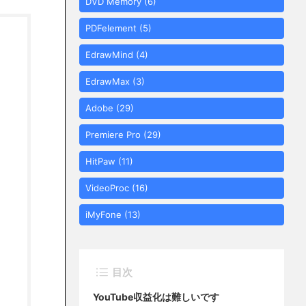
DVD Memory
(6)
PDFelement
(5)
EdrawMind
(4)
EdrawMax
(3)
Adobe
(29)
Premiere Pro
(29)
HitPaw
(11)
VideoProc
(16)
iMyFone
(13)
目次
YouTube収益化は難しいです