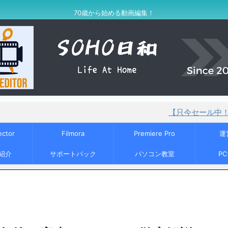
70歳から始める動画編集！
【只今セール中！】PowerDire
ector
Filmora
Premiere Pro
運
紹介
サポートパック
パソコン教室
P