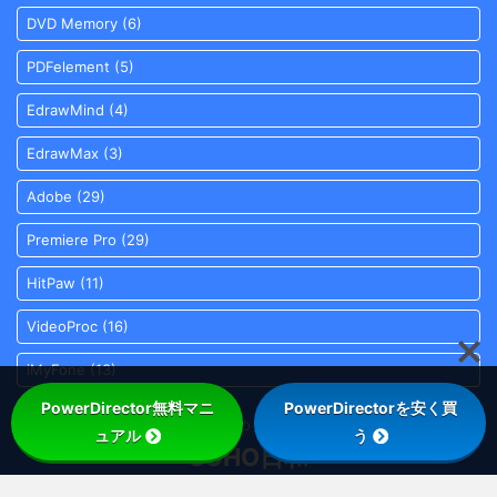
DVD Memory
(6)
PDFelement
(5)
EdrawMind
(4)
EdrawMax
(3)
Adobe
(29)
Premiere Pro
(29)
HitPaw
(11)
VideoProc
(16)
iMyFone
(13)
PowerDirector無料マニ
PowerDirectorを安く買
70歳から始める動画編集！
ュアル
う
SOHO日和
© 2026 SOHO日和