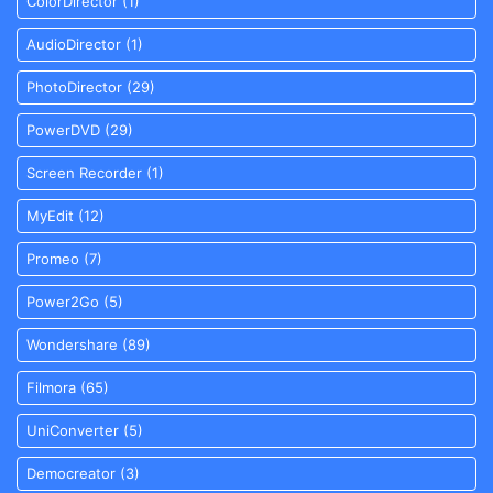
ColorDirector
(1)
AudioDirector
(1)
PhotoDirector
(29)
PowerDVD
(29)
Screen Recorder
(1)
MyEdit
(12)
Promeo
(7)
Power2Go
(5)
Wondershare
(89)
Filmora
(65)
UniConverter
(5)
Democreator
(3)