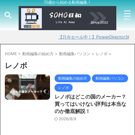
70歳から始める動画編集！
【只今セール中！】PowerDirector365
HOME
>
動画編集の始め方
>
動画編集パソコン
>
レノボ
>
レノボ
動画編集の始め方
動画編集パソコン
レノボ
レノボはどこの国のメーカー？
買ってはいけない評判は本当な
のか徹底解説！
2026/8/9